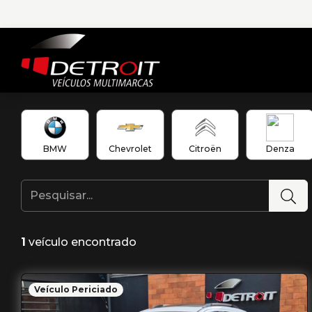
BMW
Chevrolet
Citroën
Denza
1
veículo encontrado
Veículo Periciado