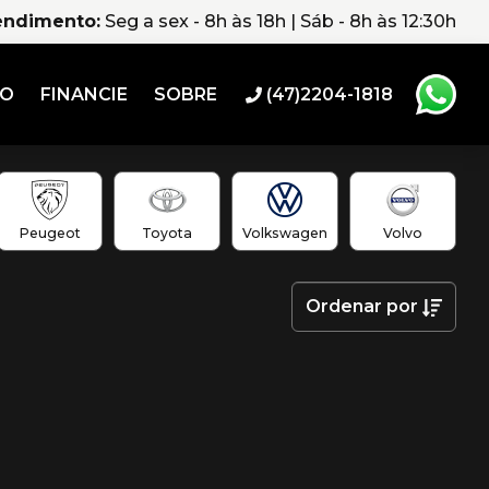
endimento:
Seg a sex - 8h às 18h | Sáb - 8h às 12:30h
RO
FINANCIE
SOBRE
(47)2204-1818
Peugeot
Toyota
Volkswagen
Volvo
Ordenar
por