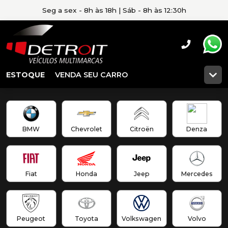
Seg a sex - 8h às 18h | Sáb - 8h às 12:30h
ESTOQUE
VENDA SEU CARRO
BMW
Chevrolet
Citroën
Denza
Fiat
Honda
Jeep
Mercedes
Peugeot
Toyota
Volkswagen
Volvo