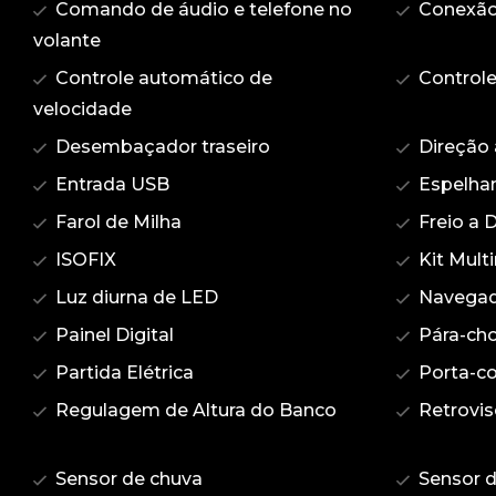
Comando de áudio e telefone no
Conexão
volante
Controle automático de
Controle
velocidade
Desembaçador traseiro
Direção 
Entrada USB
Espelham
Farol de Milha
Freio a 
ISOFIX
Kit Mult
Luz diurna de LED
Navegad
Painel Digital
Pára-cho
Partida Elétrica
Porta-c
Regulagem de Altura do Banco
Retrovis
Sensor de chuva
Sensor 