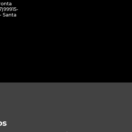
ronta
7)99915-
- Santa
os