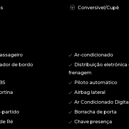
as
Conversível/Cupê
assageiro
Ar-condicionado
dor de bordo
Distribuição eletrônica
frenagem
BS
Piloto automático
ortina
Airbag lateral
Ar Condicionado Digita
-partido
Borracha de porta
de Ré
Chave presença