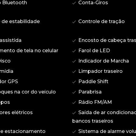
 Bluetooth
Conta-Giros
 de estabilidade
Controle de tração
assistida
Encosto de cabeça tras
ento de tela no celular
Farol de LED
Disco
Indicador de Marcha
imídia
Limpador traseiro
or GPS
Paddle Shift
ques na cor do veículo
Parabrisa
opos
Rádio FM/AM
ores elétricos
Saída de ar condiciona
bancos traseiros
de estacionamento
Sistema de alarme volu