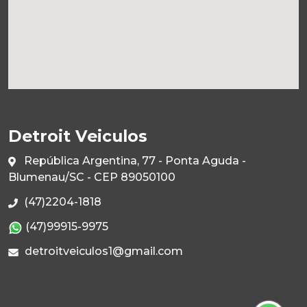
Detroit Veiculos
República Argentina, 77 - Ponta Aguda -
Blumenau/SC - CEP 89050100
(47)2204-1818
(47)99915-9975
detroitveiculos1@gmail.com