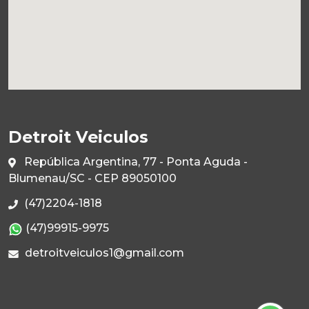
Detroit Veiculos
República Argentina, 77 - Ponta Aguda -
Blumenau/SC - CEP 89050100
(47)2204-1818
(47)99915-9975
detroitveiculos1@gmail.com