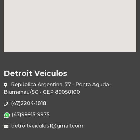
Detroit Veiculos
República Argentina, 77 - Ponta Aguda -
Blumenau/SC - CEP 89050100
(47)2204-1818
(47)99915-9975
detroitveiculos1@gmail.com