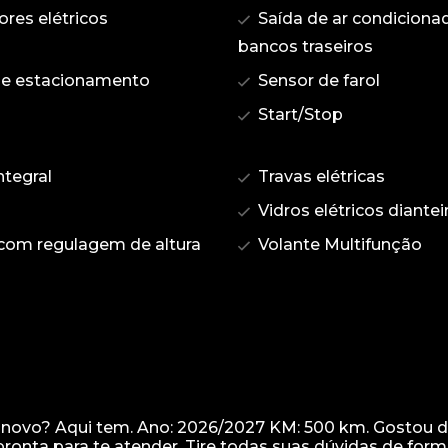
ores elétricos
Saída de ar condiciona
bancos traseiros
de estacionamento
Sensor de farol
Start/Stop
ntegral
Travas elétricas
Vidros elétricos diantei
com regulagem de altura
Volante Multifunção
inovo? Aqui tem. Ano: 2026/2027 KM: 500 km. Gostou 
onta para te atender. Tire todas suas dúvidas de form