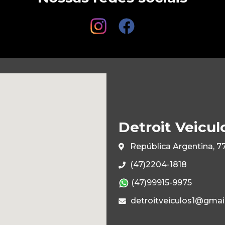
Detroit Veicul
República Argentina, 7
(47)2204-1818
(47)99915-9975
detroitveiculos1@gmai