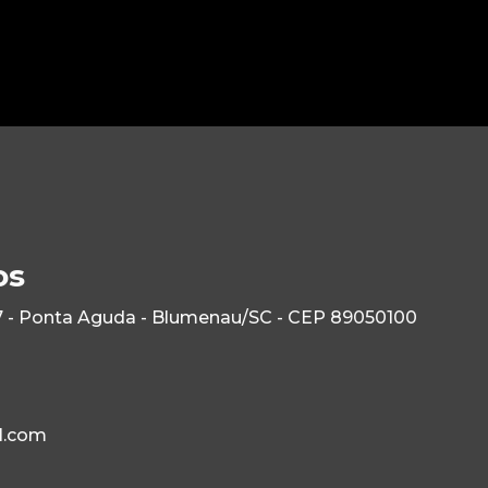
os
7 - Ponta Aguda - Blumenau/SC - CEP 89050100
l.com