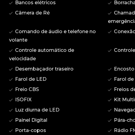
Bancos elétricos
Borracha
Câmera de Ré
Chamada
emergênci
Comando de áudio e telefone no
Conexão
volante
Controle automático de
Controle
velocidade
Desembaçador traseiro
Encosto 
Farol de LED
Farol de
Freio CBS
Freios d
ISOFIX
Kit Mult
Luz diurna de LED
Navegad
Painel Digital
Pára-cho
Porta-copos
Rádio F