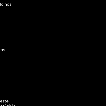
do nos
ros
deste
a rápida