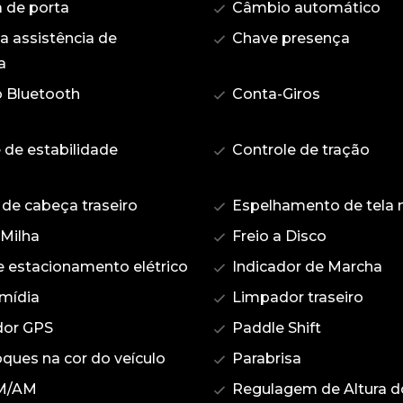
 de porta
Câmbio automático
 assistência de
Chave presença
a
 Bluetooth
Conta-Giros
 de estabilidade
Controle de tração
de cabeça traseiro
Espelhamento de tela n
 Milha
Freio a Disco
e estacionamento elétrico
Indicador de Marcha
imídia
Limpador traseiro
or GPS
Paddle Shift
ques na cor do veículo
Parabrisa
M/AM
Regulagem de Altura d