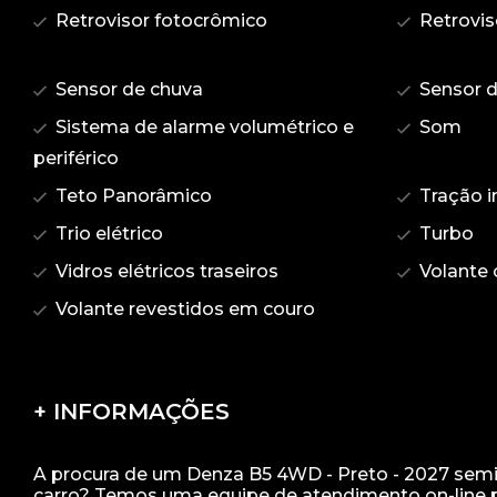
Retrovisor fotocrômico
Retrovis
Sensor de chuva
Sensor 
Sistema de alarme volumétrico e
Som
periférico
Teto Panorâmico
Tração i
Trio elétrico
Turbo
Vidros elétricos traseiros
Volante 
Volante revestidos em couro
+ INFORMAÇÕES
A procura de um Denza B5 4WD - Preto - 2027 sem
carro? Temos uma equipe de atendimento on-line pr